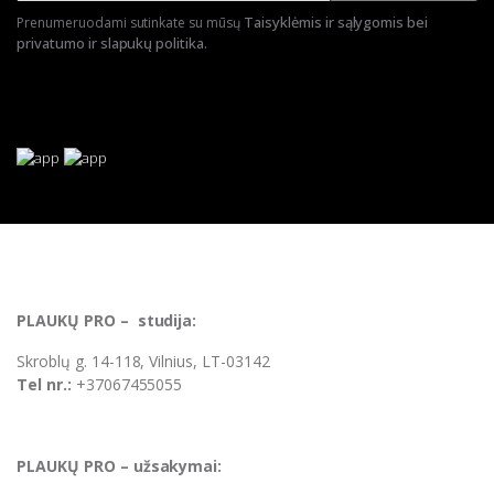
Taisyklėmis ir sąlygomis bei
Prenumeruodami sutinkate su mūsų
privatumo ir slapukų politika.
PLAUKŲ PRO – studija:
Skroblų g. 14-118, Vilnius, LT-03142
Tel nr.:
+37067455055
PLAUKŲ PRO – užsakymai: