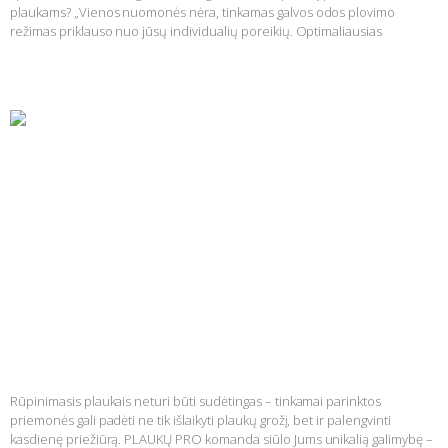
plaukams? „Vienos nuomonės nėra, tinkamas galvos odos plovimo
režimas priklauso nuo jūsų individualių poreikių. Optimaliausias
Skaityti daugiau »
Atraskite plaukų priežiūros paslaptis su PLAUKŲ PRO
Rūpinimasis plaukais neturi būti sudėtingas – tinkamai parinktos
priemonės gali padėti ne tik išlaikyti plaukų grožį, bet ir palengvinti
kasdienę priežiūrą. PLAUKŲ PRO komanda siūlo Jums unikalią galimybę –