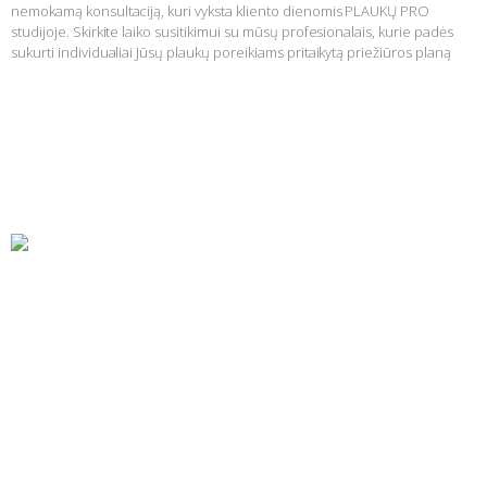
nemokamą konsultaciją, kuri vyksta kliento dienomis PLAUKŲ PRO
studijoje. Skirkite laiko susitikimui su mūsų profesionalais, kurie padės
sukurti individualiai Jūsų plaukų poreikiams pritaikytą priežiūros planą
Skaityti daugiau »
Atraskite tobulą plaukų priežiūrą su PLAUKŲ PRO!
Skaityti daugiau »