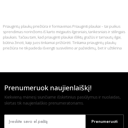
Priaugintų plaukų priežiūra ir formavimas
Priaugintų plaukų priežiūra ir formavimas Priauginti plaukai – tai puikus
sprendimas norinčioms iš karto mėgautis ilgesniais, tankesniais ir stilingais
plaukais. Tačiau tam, kad priauginti plaukai išliktų gražūs ir tarnautų ilgai,
būtina žinoti, kaip juos tinkamai prižiūrėti. Tinkama priaugintų plaukų
priežiūra ne tik padeda išvengti susivėlimo ar pažeidimų, bet ir užtikrina
Skaityti daugiau »
Prenumeruok naujienlaiškį!
Kiekvieną mėnesį siunčiame išskirtinius pasiūlymus ir nuolaidas,
skirtas tik naujienlaiškio prenumeratoriams.
Prenumeruoti