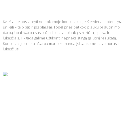
Kviečiame apsilankyti nemokamoje konsultacijoje
Kviečiame apsilankyti nemokamoje konsultacijoje Kiekviena moteris yra
unikali – taip pat ir jos plaukai. Todėl prieš bet kokį plaukų priauginimo
darbą labai svarbu susipažinti su tavo plaukų struktūra, spalva ir
lūkesčiais. Tik tada galime užtikrinti nepriekaištingą galutinį rezultatą.
Konsultacijos metu aš arba mano komanda Įsiklausome į tavo norus ir
lūkesčius.
Skaityti daugiau »