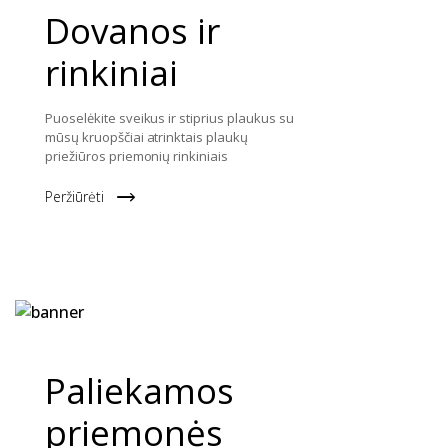
Dovanos ir
rinkiniai
Puoselėkite sveikus ir stiprius plaukus su
mūsų kruopščiai atrinktais plaukų
priežiūros priemonių rinkiniais
Peržiūrėti
Paliekamos
priemonės