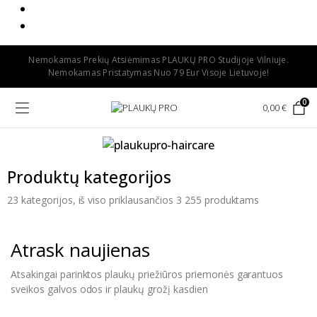
Instagram
Facebook
Nemokamas Prekių Atsiėmimas PLAUKŲ PRO Studijoje Vilniuje.
Nemokamas Pristatymas Nuo 79 Eur Visoje Lietuvoje!
0
0,00
€
Produktų kategorijos
23 kategorijos, iš viso priklausančios 3 255 produktams
Atrask naujienas
Atsakingai parinktos plaukų priežiūros priemonės garantuos
sveikos galvos odos ir plaukų grožį kasdien