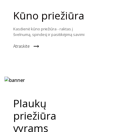
Kūno priežiūra
Kasdienė kūno priežiūra - raktas į
švelnumą, spindesį ir pasitikėjimą savimi
Atraskite
Plaukų
priežiūra
vyrams