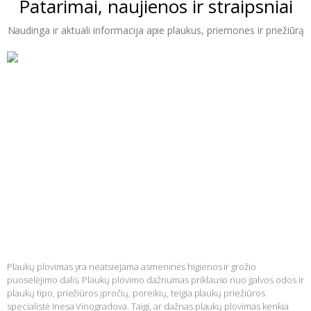
Patarimai, naujienos ir straipsniai
Naudinga ir aktuali informacija apie plaukus, priemones ir priežiūrą
Klausiate – atsakome. Ar dažnas plaukų plovimas kenkia
plaukams?
Plaukų plovimas yra neatsiejama asmeninės higienos ir grožio
puoselėjimo dalis. Plaukų plovimo dažnumas priklauso nuo galvos odos ir
plaukų tipo, priežiūros įpročių, poreikių, teigia plaukų priežiūros
specialistė Inesa Vinogradova. Taigi, ar dažnas plaukų plovimas kenkia