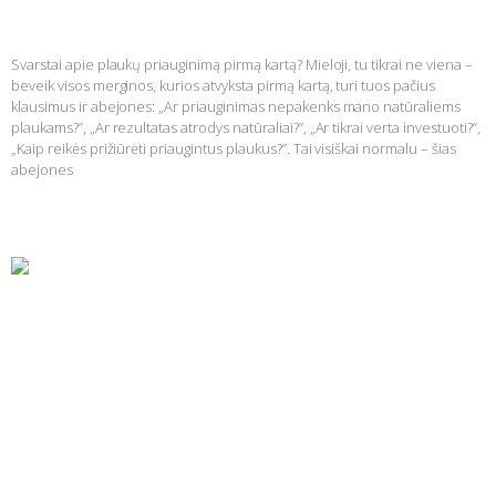
Svarstai apie plaukų priauginimą pirmą kartą?
Svarstai apie plaukų priauginimą pirmą kartą? Mieloji, tu tikrai ne viena –
beveik visos merginos, kurios atvyksta pirmą kartą, turi tuos pačius
klausimus ir abejones: „Ar priauginimas nepakenks mano natūraliems
plaukams?”, „Ar rezultatas atrodys natūraliai?”, „Ar tikrai verta investuoti?”,
„Kaip reikės prižiūrėti priaugintus plaukus?”. Tai visiškai normalu – šias
abejones
Skaityti daugiau »