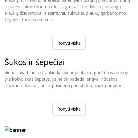
Plaukų formavimo prietaisai palengvins plaukų priežiūros rūtiną
ir padės sukurti norimą efektą greitai ir be didelių pastangų.
Plaukų džiovintuvai, tiesintuvai, suktukai, plaukų garbanojimo
žnyplės, formavimo šukos
Rodyti viską
Šukos ir šepečiai
Vienas svarbiausių įrankių kasdienėje plaukų priežiūros rutinoje
yra kokybiškas šepetys. Jis ne tik padeda lengvai ir švelniai
iššukuoti plaukus, bet ir prisideda prie stiprių plaukų augimo
Rodyti viską