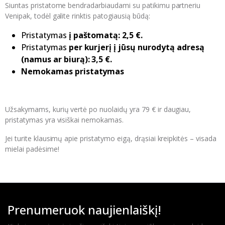
Siuntas pristatome bendradarbiaudami su patikimu partneriu
Venipak, todėl galite rinktis patogiausią būdą:
Pristatymas
į paštomatą: 2,5 €.
Pristatymas
per kurjerį į jūsų nurodytą adresą
(namus ar biurą): 3,5 €.
Nemokamas pristatymas
Užsakymams, kurių vertė po nuolaidų yra 79 € ir daugiau,
pristatymas yra visiškai nemokamas.
Jei turite klausimų apie pristatymo eigą, drąsiai kreipkitės – visada
mielai padėsime!
Prenumeruok naujienlaiškį!