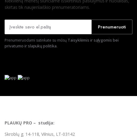
Kiekvieną mėnesį siunčiame išskirtinius pasiūlymus ir nuolaidas,
skirtas tik naujienlaiškio prenumeratoriams.
Prenumeruoti
Taisyklėmis ir sąlygomis bei
Prenumeruodami sutinkate su mūsų
privatumo ir slapukų politika.
PLAUKŲ PRO – studija:
Skroblų g. 14-118, Vilnius, LT-03142