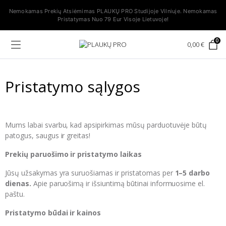
Nemokamas Prekių Atsiėmimas PLAUKŲ PRO Studijoje Vilniuje. Nemokamas
Pristatymas Nuo 79 Eur Visoje Lietuvoje!
0
0,00
€
Pristatymo sąlygos
Mums labai svarbu, kad apsipirkimas mūsų parduotuvėje būtų
patogus, saugus ir greitas!
Prekių paruošimo ir pristatymo laikas
Jūsų užsakymas yra suruošiamas ir pristatomas per
1–5 darbo
dienas.
Apie paruošimą ir išsiuntimą būtinai informuosime el.
paštu.
Pristatymo būdai ir kainos