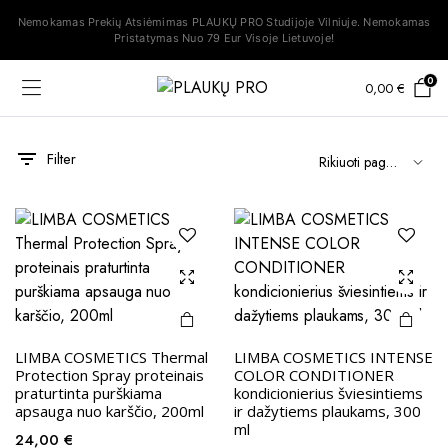
Nemokamas Prekių Atsiėmimas PLAUKŲ PRO Studijoje Vilniuje. Nemokamas
Pristatymas Nuo 79 Eur Visoje Lietuvoje!
0
0,00
€
Filter
s
na
na
LIMBA COSMETICS Thermal
LIMBA COSMETICS INTENSE
Protection Spray proteinais
COLOR CONDITIONER
praturtinta purškiama
kondicionierius šviesintiems
apsauga nuo karščio, 200ml
ir dažytiems plaukams, 300
ml
24,00
€