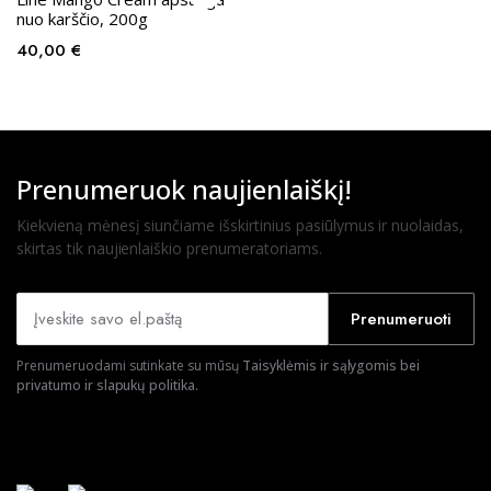
nuo karščio, 200g
40,00
€
Prenumeruok naujienlaiškį!
Kiekvieną mėnesį siunčiame išskirtinius pasiūlymus ir nuolaidas,
skirtas tik naujienlaiškio prenumeratoriams.
Prenumeruoti
Prenumeruodami sutinkate su mūsų
Taisyklėmis ir sąlygomis bei
privatumo ir slapukų politika.