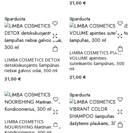
21,00
€
Išparduota
Išparduota
LIMBA COSMETICS PURE
VOLUME apimties
LIMBA COSMETICS DETOX
suteikiantis šampūnas, 300
detoksikuojantis šampūnas
ml
riebiai galvos odai, 300 ml
21,00
€
21,00
€
Išparduota
LIMBA COSMETICS
NOURISHING Maitinamasis
Kondicionierius, 300 ml