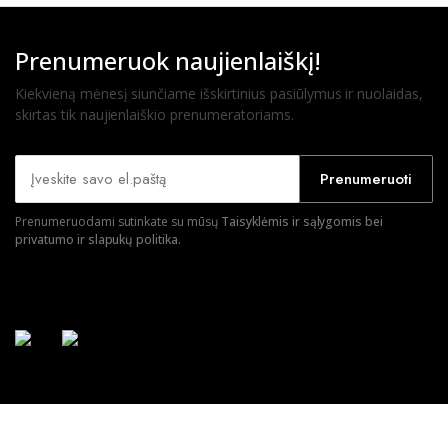
Prenumeruok naujienlaiškį!
Kiekvieną mėnesį siunčiame išskirtinius pasiūlymus ir nuolaidas,
skirtas tik naujienlaiškio prenumeratoriams.
Prenumeruoti
Prenumeruodami sutinkate su mūsų
Taisyklėmis ir sąlygomis bei
privatumo ir slapukų politika.