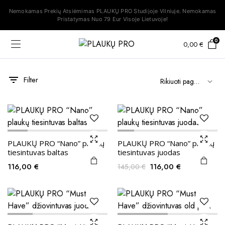
Nemokamas Prekių Atsiėmimas PLAUKŲ PRO Studijoje Vilniuje. Nemokamas
Pristatymas Nuo 79 Eur Visoje Lietuvoje!
0
0,00
€
Filter
s
na
na
PLAUKŲ PRO “Nano” plaukų
PLAUKŲ PRO “Nano” plaukų
tiesintuvas baltas
tiesintuvas juodas
Original
Current
116,00
€
116,00
€
145,00
€
price
price
was:
is:
145,00 €.
116,00 €.