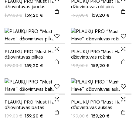
PLAUKŲ PRO “Must Have”
PLAUKŲ PRO “Must Have”
džiovintuvas juodas
džiovintuvas old pink
Original
Current
Original
Current
159,20
€
159,20
€
199,00
€
199,00
€
price
price
price
price
was:
is:
was:
is:
199,00 €.
159,20 €.
199,00 €.
159,20 €.
PLAUKŲ PRO “Must Have”
PLAUKŲ PRO “Must Have”
džiovintuvas pilkas
džiovintuvas rožinis
Original
Current
Original
Current
159,20
€
159,20
€
199,00
€
199,00
€
price
price
price
price
was:
is:
was:
is:
199,00 €.
159,20 €.
199,00 €.
159,20 €.
PLAUKŲ PRO “Must Have”
PLAUKŲ PRO “Must Have”
džiovintuvas baltas
džiovintuvas auksas
Original
Current
Original
Current
159,20
€
159,20
€
199,00
€
199,00
€
price
price
price
price
was:
is:
was:
is:
199,00 €.
159,20 €.
199,00 €.
159,20 €.