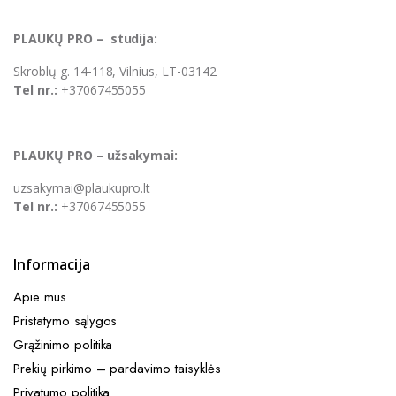
PLAUKŲ PRO – studija:
Skroblų g. 14-118, Vilnius, LT-03142
Tel nr.:
+37067455055
PLAUKŲ PRO – užsakymai:
uzsakymai@plaukupro.lt
Tel nr.:
+37067455055
Informacija
Apie mus
Pristatymo sąlygos
Grąžinimo politika
Prekių pirkimo – pardavimo taisyklės​
Privatumo politika