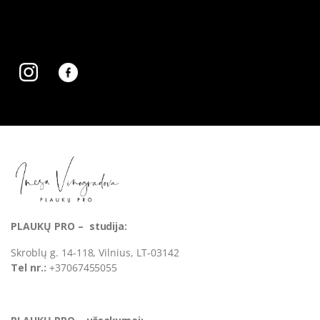
PLAUKŲ PRO – studija:
Skroblų g. 14-118, Vilnius, LT-03142
Tel nr.:
+37067455055