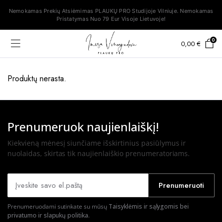
Nemokamas Prekių Atsiėmimas PLAUKŲ PRO Studijoje Vilniuje. Nemokamas
Pristatymas Nuo 79 Eur Visoje Lietuvoje!
0
0,00
€
Produktų nerasta.
Prenumeruok naujienlaiškį!
Kiekvieną mėnesį siunčiame išskirtinius pasiūlymus ir
nuolaidas, skirtas tik naujienlaiškio prenumeratoriams.
Prenumeruoti
Prenumeruodami sutinkate su mūsų
Taisyklėmis ir sąlygomis bei
privatumo ir slapukų politika.