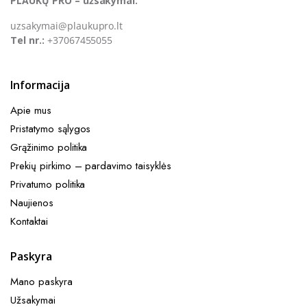
PLAUKŲ PRO – užsakymai:
uzsakymai@plaukupro.lt
Tel nr.:
+37067455055
Informacija
Apie mus
Pristatymo sąlygos
Grąžinimo politika
Prekių pirkimo – pardavimo taisyklės​
Privatumo politika
Naujienos
Kontaktai
Paskyra
Mano paskyra
Užsakymai