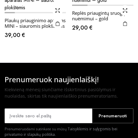
Replės priaugintų sruogų
nuėmimui – gold
Plaukų priauginimo aparatas
MINI – siauromis plokštėmis
29,00
€
39,00
€
Prenumeruok naujienlaiškį!
Kiekvieną mėnesį siunčiame išskirtinius pasiūlymus ir
nuolaidas, skirtas tik naujienlaiškio prenumeratoriams.
Prenumeruoti
Prenumeruodami sutinkate su mūsų
Taisyklėmis ir sąlygomis bei
privatumo ir slapukų politika.