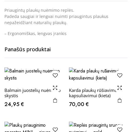
Priaugintų plaukų nuėmimo replės.
Padeda saugiai ir lengvai nuimti priaugintus plaukus
nepažeidžiant naturalių plaukų.
– Ergonomiškas, lengvas įrankis
Panašūs produktai
Balmain juostelių nuėmimo
Karda plaukų rūšiavimui,
skystis
kapsuliavimui (kieta)
24,95
€
70,00
€