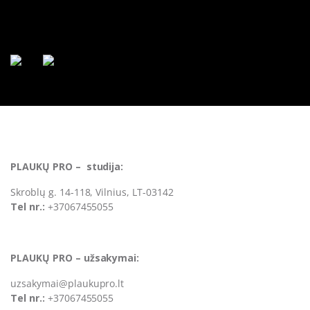
PLAUKŲ PRO – studija:
Skroblų g. 14-118, Vilnius, LT-03142
Tel nr.:
+37067455055
PLAUKŲ PRO – užsakymai:
uzsakymai@plaukupro.lt
Tel nr.:
+37067455055