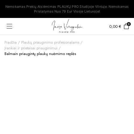
Nemokamas Prekių Atsiėmimas PLAUKŲ PRO Studijoje Vilniuje. Nemokamas
Pristatymas Nuo 79 Eur Visoje Lietuvoje!
0
0,00
€
Pradžia
Plaukų priauginimo profesionalams
Įrankiai ir prietaisai priauginimui
Balmain priaugintų plaukų nuėmimo replės