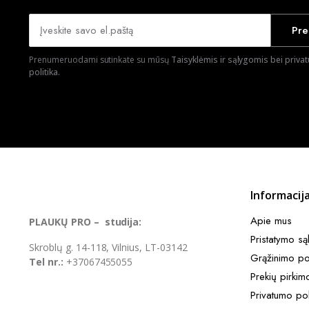
Pre
Prenumeruodami sutinkate su mūsų
Taisyklėmis ir sąlygomis bei priva
politika.
Informacij
Apie mus
PLAUKŲ PRO – studija:
Pristatymo są
Skroblų g. 14-118, Vilnius, LT-03142
Grąžinimo pol
Tel nr.:
+37067455055
Prekių pirkim
Privatumo pol