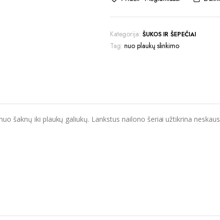
Kategorija:
ŠUKOS IR ŠEPEČIAI
Tag:
nuo plaukų slinkimo
ų nuo šaknų iki plaukų galiukų. Lankstus nailono šeriai užtikrina neska