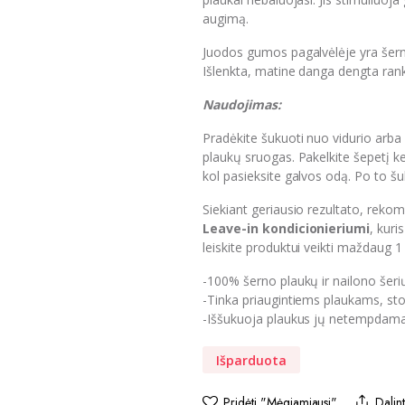
augimą.
Juodos gumos pagalvėlėje yra šerno p
Išlenkta, matine danga dengta rank
Naudojimas:
Pradėkite šukuoti nuo vidurio arba 
plaukų sruogas. Pakelkite šepetį keli
kol pasieksite galvos odą. Po to šuk
Siekiant geriausio rezultato, rek
Leave-in kondicionieri
u
mi
, kuri
leiskite produktui veikti maždaug 1
-100% šerno plaukų ir nailono šeri
-Tinka priaugintiems plaukams, stor
-Iššukuoja plaukus jų netempdam
Išparduota
Pridėti "Mėgiamiausi"
Dalint