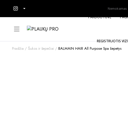
Nemokamas Pr
PARDUOTUVĖ
PAGR
REGISTRUOTIS VIZI
Pradžia
Šukos ir šepečiai
BALMAIN HAIR All Purpose Spa šepetys