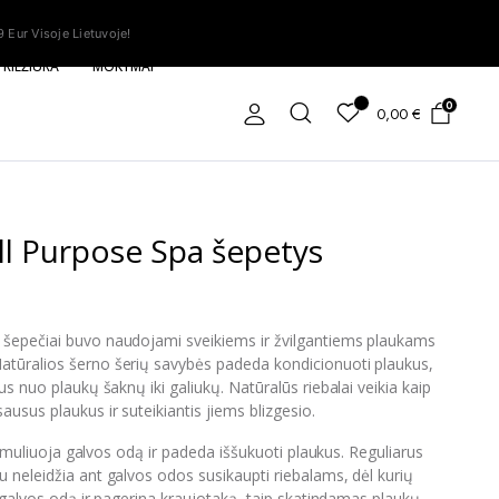
Eur Visoje Lietuvoje!
PRIEŽIŪRA
MOKYMAI
0
0,00
€
l Purpose Spa šepetys
 šepečiai buvo naudojami sveikiems ir žvilgantiems plaukams
atūralios šerno šerių savybės padeda kondicionuoti plaukus,
us nuo plaukų šaknų iki galiukų. Natūralūs riebalai veikia kaip
ausus plaukus ir suteikiantis jiems blizgesio.
 stimuliuoja galvos odą ir padeda iššukuoti plaukus. Reguliarus
u neleidžia ant galvos odos susikaupti riebalams, dėl kurių
ja galvos odą ir pagerina kraujotaką, taip skatindamas plaukų