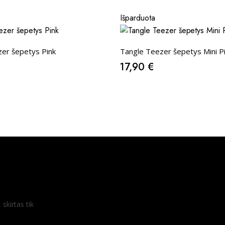
Išparduota
er šepetys Pink
Tangle Teezer šepetys Mini P
17,90
€
skirtas tik