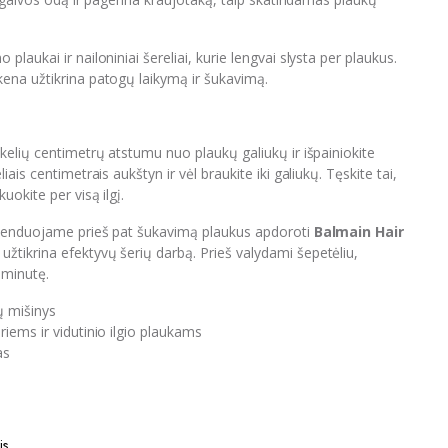
laukai ir nailoniniai šereliai, kurie lengvai slysta per plaukus.
ena užtikrina patogų laikymą ir šukavimą.
kelių centimetrų atstumu nuo plaukų galiukų ir išpainiokite
ais centimetrais aukštyn ir vėl braukite iki galiukų. Tęskite tai,
uokite per visą ilgį.
omenduojame prieš pat šukavimą plaukus apdoroti
Balmain Hair
s užtikrina efektyvų šerių darbą. Prieš valydami šepetėliu,
 minutę.
ų mišinys
iems ir vidutinio ilgio plaukams
as
is