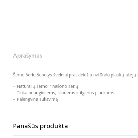
Aprašymas
Šerno šerių šepetys švelniai praskleidžia natūralų plaukų aliej
– Natūralių šerno ir nailono šerių
– Tinka priaugintiems, storiems ir ilgiems plaukams
– Palengvina šukavimą
Panašūs produktai