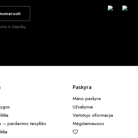
numeruoti
tumo ir slapukų
a
Paskyra
Mano paskyra
lygos
Užsakymai
itika
Vartotojo informacija
o – pardavimo taisyklės​
Mėgstamiausios
itika