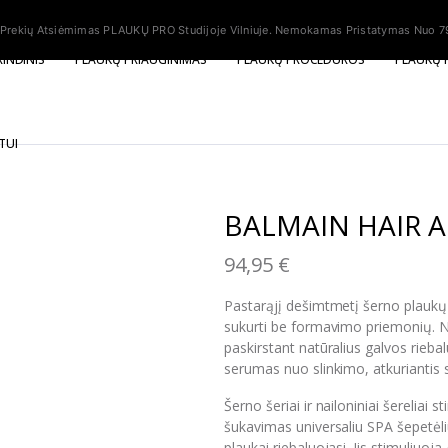
ekių Atsiėmimas PLAUKŲ PRO Studijoje Vilniuje. Nemokamas Pristatymas Nuo 79 
INDINIS
PLAUKŲ PRIAUGINIMAS
PLAUKŲ PROCEDŪROS
PLAUKŲ 
TUI
BALMAIN HAIR Al
94,95
€
Pastarąjį dešimtmetį šerno plaukų
sukurti be formavimo priemonių. N
paskirstant natūralius galvos riebal
serumas nuo slinkimo, atkuriantis s
Šerno šeriai ir nailoniniai šereliai
šukavimas universaliu SPA šepetėli
plaukai riebaluojasi. Jis stimuliuo