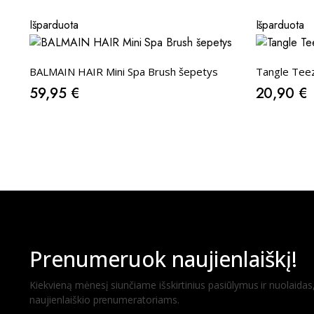
Išparduota
Išparduota
BALMAIN HAIR Mini Spa Brush šepetys
Tangle Teez
59,95
€
20,90
€
Prenumeruok naujienlaiškį!
Kiekvieną mėnesį siunčiame išskirtinius pasiūlymus ir nuolaidas, 
naujienlaiškio prenumeratoriams.