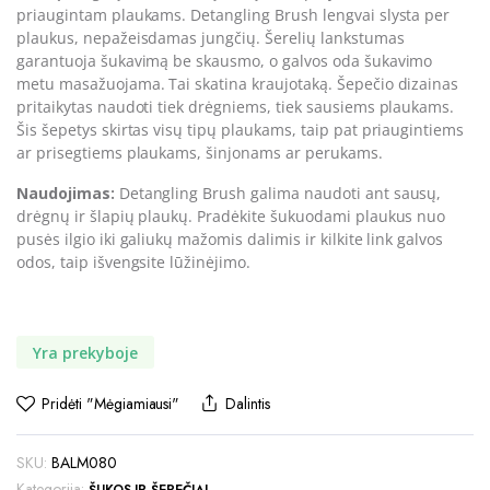
priaugintam plaukams. Detangling Brush lengvai slysta per
plaukus, nepažeisdamas jungčių. Šerelių lankstumas
garantuoja šukavimą be skausmo, o galvos oda šukavimo
metu masažuojama. Tai skatina kraujotaką. Šepečio dizainas
pritaikytas naudoti tiek drėgniems, tiek sausiems plaukams.
Šis šepetys skirtas visų tipų plaukams, taip pat priaugintiems
ar prisegtiems plaukams, šinjonams ar perukams.
Naudojimas:
Detangling Brush galima naudoti ant sausų,
drėgnų ir šlapių plaukų. Pradėkite šukuodami plaukus nuo
pusės ilgio iki galiukų mažomis dalimis ir kilkite link galvos
odos, taip išvengsite lūžinėjimo.
Yra prekyboje
Pridėti "Mėgiamiausi"
Dalintis
SKU:
BALM080
Kategorija: