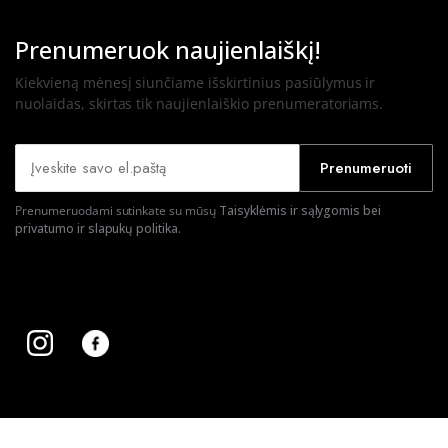
Prenumeruok naujienlaiškį!
Kiekvieną mėnesį siunčiame išskirtinius pasiūlymus ir
nuolaidas, skirtas tik naujienlaiškio prenumeratoriams.
Prenumeruoti
Prenumeruodami sutinkate su mūsų
Taisyklėmis ir sąlygomis bei
privatumo ir slapukų politika.