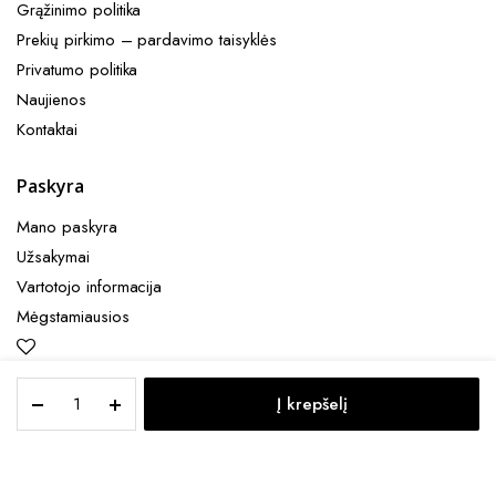
Grąžinimo politika
Prekių pirkimo – pardavimo taisyklės​
Privatumo politika
Naujienos
Kontaktai
Paskyra
Mano paskyra
Užsakymai
Vartotojo informacija
Mėgstamiausios
BALMAIN
Į krepšelį
HAIR
PAGRINDINIS
PAIEŠKA
MĖGSTAMOS
PASKYRA
MENIU
Detangling
Black
šepetys
© 2025 PLAUKŲ PRO Visos teises saugomos.