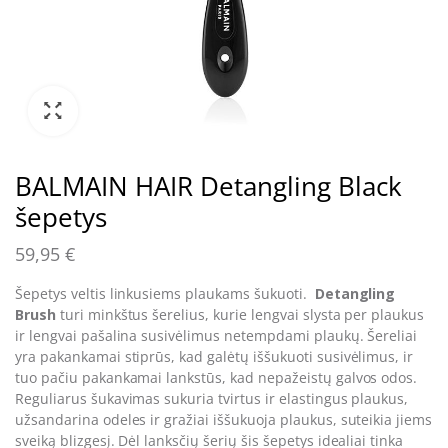
BALMAIN HAIR Detangling Black
šepetys
59,95
€
Šepetys veltis linkusiems plaukams šukuoti.
Detangling
Brush
turi minkštus šerelius, kurie lengvai slysta per plaukus
ir lengvai pašalina susivėlimus netempdami plaukų. Šereliai
yra pakankamai stiprūs, kad galėtų iššukuoti susivėlimus, ir
tuo pačiu pakankamai lankstūs, kad nepažeistų galvos odos.
Reguliarus šukavimas sukuria tvirtus ir elastingus plaukus,
užsandarina odeles ir gražiai iššukuoja plaukus, suteikia jiems
sveiką blizgesį. Dėl lanksčių šerių šis šepetys idealiai tinka