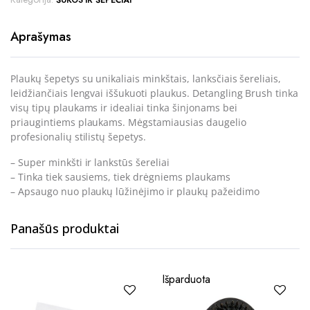
ŠUKOS IR ŠEPEČIAI
Aprašymas
Plaukų šepetys su unikaliais minkštais, lanksčiais šereliais,
leidžiančiais lengvai iššukuoti plaukus. Detangling Brush tinka
visų tipų plaukams ir idealiai tinka šinjonams bei
priaugintiems plaukams. Mėgstamiausias daugelio
profesionalių stilistų šepetys.
– Super minkšti ir lankstūs šereliai
– Tinka tiek sausiems, tiek drėgniems plaukams
– Apsaugo nuo plaukų lūžinėjimo ir plaukų pažeidimo
Panašūs produktai
Išparduota