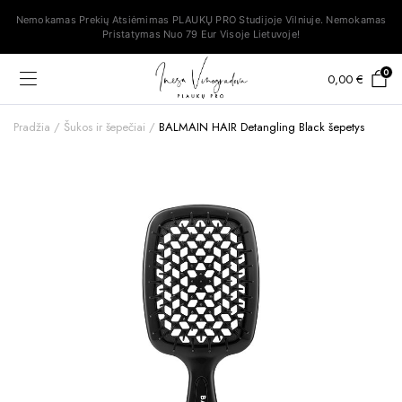
Nemokamas Prekių Atsiėmimas PLAUKŲ PRO Studijoje Vilniuje. Nemokamas
Pristatymas Nuo 79 Eur Visoje Lietuvoje!
0
0,00
€
Pradžia
Šukos ir šepečiai
BALMAIN HAIR Detangling Black šepetys