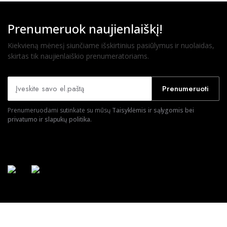
Prenumeruok naujienlaiškį!
Kiekvieną mėnesį siunčiame išskirtinius pasiūlymus ir nuolaidas,
skirtas tik naujienlaiškio prenumeratoriams.
Prenumeruoti
Prenumeruodami sutinkate su mūsų
Taisyklėmis ir sąlygomis bei
privatumo ir slapukų politika.