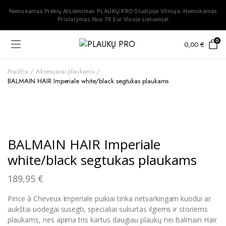
Nemokamas Prekių Atsiėmimas PLAUKŲ PRO Studijoje Vilniuje. Nemokamas
Pristatymas Nuo 79 Eur Visoje Lietuvoje!
0
0,00
€
Pradžia
Aksesuarai plaukams
BALMAIN HAIR Imperiale white/black segtukas plaukams
BALMAIN HAIR Imperiale
white/black segtukas plaukams
189,95
€
Pince à Cheveux Imperiale puikiai tinka netvarkingam kuodui ar
aukštai uodegai susegti, specialiai sukurtas ilgiems ir storiems
plaukams, nes apima tris kartus daugiau plaukų nei Balmain Hair