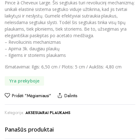
Pince à Cheveux Large. Šis segtukas turi revoliucinį mechanizmą:
unikali elastinė sistema segtuko viduje užtikrina, kad jis tvirtai
laikytųsi ir neslystų. Gumelė efektyviai sutraukia plaukus,
neleisdama segtukui slysti. Todėl šis segtukas tinka visų tipų
plaukams, tiek ploniems, tiek storiems. Be to, užsegimas yra
elegantiškai paslėptas po acetato medžiaga.
– Revoliucinis mechanizmas
– Apima 3k. daugiau plaukų
– Ilgiems ir storiems plaukams
Išmatavimai: Ilgis: 6,50 cm / Plotis: 5 cm / Aukštis: 4,80 cm
Yra prekyboje
Pridėti "Mėgiamiausi"
Dalintis
Kategorija:
AKSESUARAI PLAUKAMS
Panašūs produktai