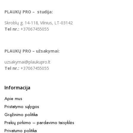
PLAUKŲ PRO – studija:
Skroblų g. 14-118, Vilnius, LT-03142
Tel nr.:
+37067455055
PLAUKŲ PRO – užsakymai:
uzsakymai@plaukupro.lt
Tel nr.:
+37067455055
Informacija
Apie mus
Pristatymo sąlygos
Grąžinimo politika
Prekių pirkimo – pardavimo taisyklės​
Privatumo politika