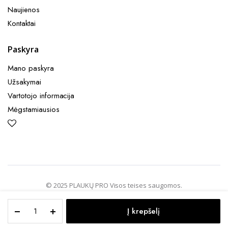
Naujienos
Kontaktai
Paskyra
Mano paskyra
Užsakymai
Vartotojo informacija
Mėgstamiausios
© 2025 PLAUKŲ PRO Visos teises saugomos.
BALMAIN
Į krepšelį
HAIR
PAGRINDINIS
PAIEŠKA
MĖGSTAMOS
PASKYRA
MENIU
Imperiale